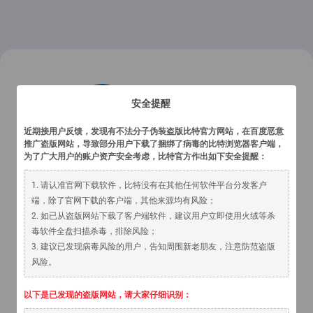
安全提醒
近期接用户反馈，发现有不法分子伪装盗版比特官方网站，在百度恶意
推广盗版网站，导致部分用户下载了捆绑了病毒的比特浏览器客户端，
密码登录
验证码登录
为了广大用户的账户资产安全考虑，比特官方作出如下安全提醒：
1. 请认准官网下载软件，比特没有在其他任何软件平台分发客户
person
error
端，除了官网下载的客户端，其他来源均有风险；
2. 如已从盗版网站下载了客户端软件，建议用户立即使用火绒等杀
请输入用户名/手机号/邮箱
毒软件全盘扫描杀毒，排除风险；
lock
visibility_off
3. 建议已发现病毒风险的用户，告知周围新老朋友，注意防范盗版
风险。
记住密码
以下是已发现的盗版网站，请大家仔细识别：