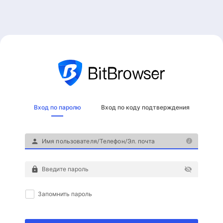
Вход по паролю
Вход по коду подтверждения
person
lock
visibility_off
Запомнить пароль